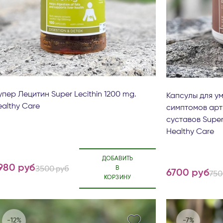
пер Лецитин Super Lecithin 1200 mg.
Капсулы для у
althy Care
симптомов арт
суставов Super J
Healthy Care
ДОБАВИТЬ
980 руб
3500 руб
В
6700 руб
750
КОРЗИНУ
-12%
-7%