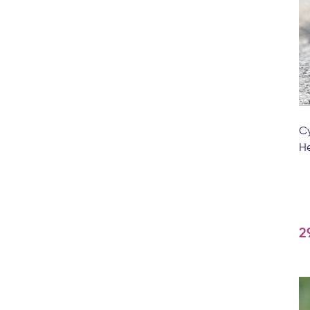
Су
He
2