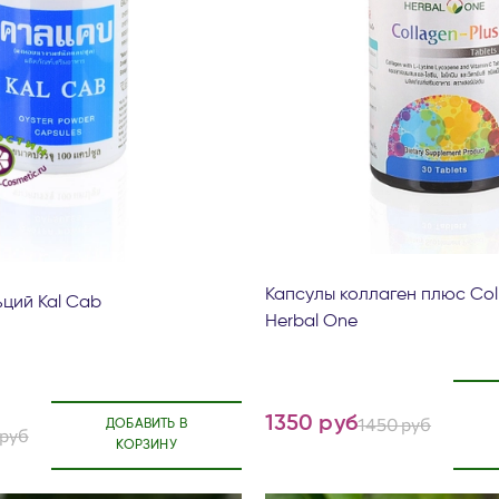
Капсулы коллаген плюс Col
ьций Kal Cab
Herbal One
1350 руб
1450 руб
ДОБАВИТЬ В
 руб
КОРЗИНУ