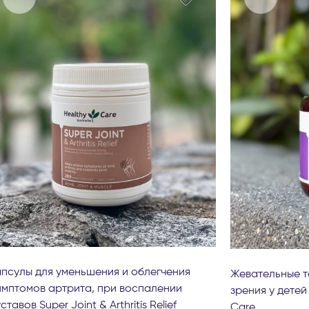
апсулы для уменьшения и облегчения
Жевательные т
имптомов артрита, при воспалении
зрения у детей
ставов Super Joint & Arthritis Relief
Care