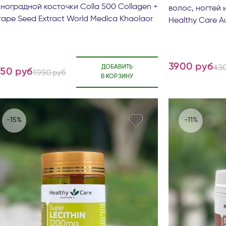
иноградной косточки Colla 500 Collagen +
волос, ногтей и
ape Seed Extract World Medica Khaolaor
Healthy Care Au
3900 руб
430
ДОБАВИТЬ
750 руб
1950 руб
В КОРЗИНУ
-15%
-11%