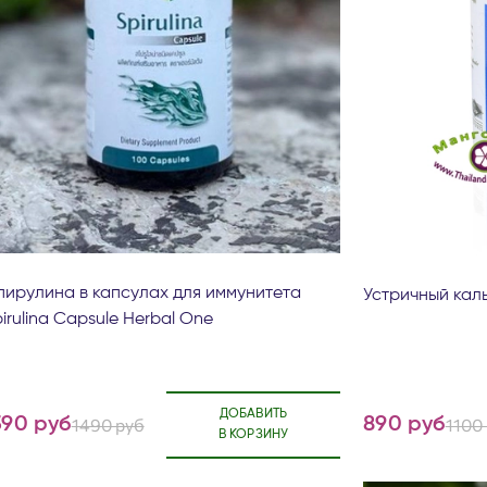
пирулина в капсулах для иммунитета
Устричный кал
irulina Capsule Herbal One
ДОБАВИТЬ
390 руб
1490 руб
890 руб
1100
В КОРЗИНУ