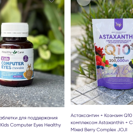
Астаксантин + Коэнзим Q10
аблетки для поддержания
комплексом Astaxanthin + 
 Kids Computer Eyes Healthy
Mixed Berry Complex JOJI