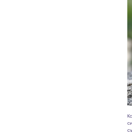
К
с
су