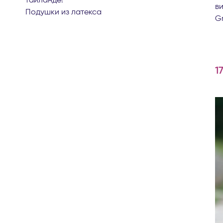
таиланде!
в
подушки из латекса
Gr
1