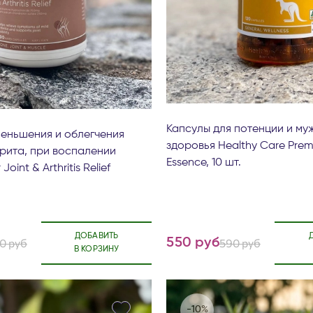
Капсулы для потенции и му
меньшения и облегчения
здоровья Healthy Care Pre
рита, при воспалении
Essence, 10 шт.
oint & Arthritis Relief
ДОБАВИТЬ
0 руб
550 руб
590 руб
В КОРЗИНУ
-10%