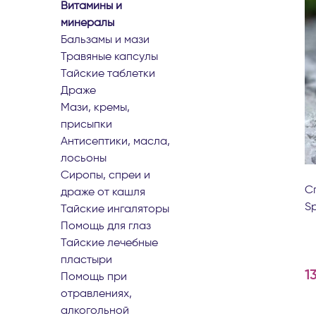
витамины и
минералы
бальзамы и мази
травяные капсулы
тайские таблетки
драже
мази, кремы,
присыпки
антисептики, масла,
лосьоны
сиропы, спреи и
С
драже от кашля
Sp
тайские ингаляторы
помощь для глаз
тайские лечебные
пластыри
1
помощь при
отравлениях,
алкогольной