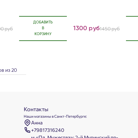
ДОБАВИТЬ
0 руб
1300 руб
1450 руб
В
КОРЗИНУ
ов из
20
Контакты
Наши магазины в Санкт-Петербурге:
Анна
+79817316240
м.«Пл. Мужества»: 2-й Муринский пр-