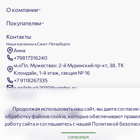
О компании
Покупателям
Контакты
Наши магазины в Санкт-Петербурге:
Анна
+79817316240
м.«Пл. Мужества»: 2-й Муринский пр-кт, 38. ТК
Клондайк, 1-й этаж, секция № 16
+7 9118267335
a.polishuck2010@yandex.ru
Продолжая использовать наш сайт, вы даете согласие 
обработку файлов cookie, которые обеспечивают прави
работу сайта и соглашаетесь с нашей
Политикой безопас
©
2026. Мангостин. Все права защищены
СОГЛАСИТЬСЯ