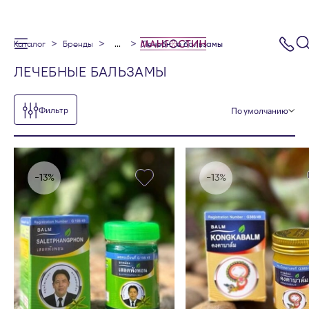
каталог
бренды
...
лечебные бальзамы
ЛЕЧЕБНЫЕ БАЛЬЗАМЫ
Фильтр
по умолчанию
-13%
-13%