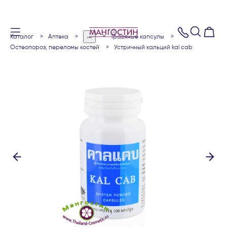
...
каталог
аптека
травяные капсулы
остеопороз, переломы костей
устричный кальций kal cab