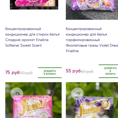
Концентрированный
Концентрированный
кондиционер для стирки белья
кондиционер для белья
Сладкий аромат Fineline
парфюмированный
Softener Sweet Scent
Фиолетовые грезы Violet Dre
Fineline
ДОБАВИТЬ
59 руб
55 руб
90 руб
ДОБАВИТЬ
В
75 руб
В КОРЗИНУ
КОРЗИНУ
-7%
-7%