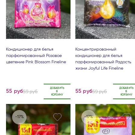
Кондиционер для белья
Концентрированный
парфюмированный Розовое
кондиционер для белья
цветение Pink Blossom Fineline
парфюмированный Радость
жизни Joyful Life Fineline
ДОБАВИТЬ
ДОБАВИТЬ
59 руб
59 руб
55 руб
55 руб
В
В
КОРЗИНУ
КОРЗИНУ
-17%
-17%