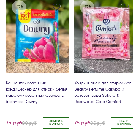
-17%
-17%
Концентрированный
Кондиционер для стирки бел
кондиционер для стирки белья
Beauty Perfume Сакура и
парфюмированный Свежесть
розовая вода Sakura &
freshness Downy
Rosewater Care Comfort
90 руб
ДОБАВИТЬ
90 руб
ДОБАВИТЬ
75 руб
75 руб
В КОРЗИНУ
В КОРЗИНУ