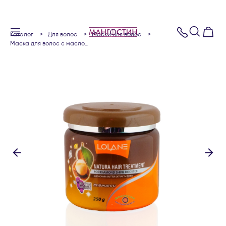
каталог
для волос
маски для волос
маска для волос с маслом макадамии питание и бриллиантовый блеск hair treatment for nourishing & diamond shaine booster lolane nature